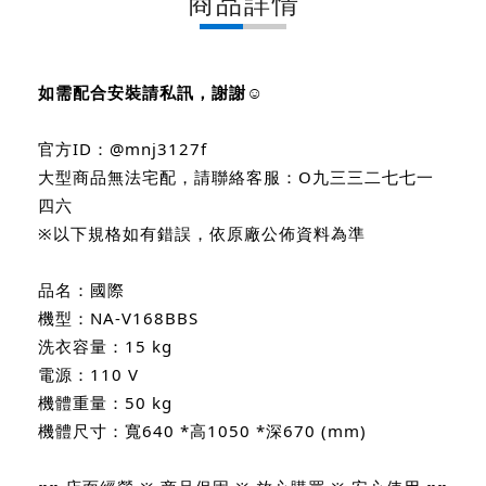
商品詳情
如需配合安裝請私訊，謝謝
☺
官方ID：@mnj3127f
大型商品無法宅配，請聯絡客服：O九三三二七七一
四六
※以下規格如有錯誤，依原廠公佈資料為準
品名：國際
機型：NA-V168BBS
洗衣容量：15 kg
電源：110 V
機體重量：50 kg
機體尺寸：寬640 *高1050 *深670 (mm)