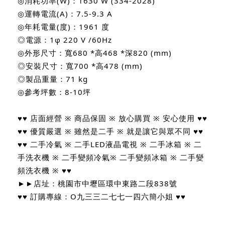
◎消耗功率(W)：1630 W (334-2028)
◎運轉電流(A)：7.5-9.3 A
◎年耗電量(度)：1961 度
◎電源：1φ 220 V /60Hz
◎外形尺寸：寬680 *高468 *深820 (mm)
◎安裝尺寸：寬700 *高478 (mm)
◎製品重量：71 kg
◎參考坪數：8-10坪
♥♥ 店面經營 ※ 商品保固 ※ 放心購買 ※ 安心使用 ♥♥
♥♥ 優質嚴選 ※ 雖然是二手 ※ 就是讓它與眾不同 ♥♥
♥♥ 二手冷氣 ※ 二手LED液晶電視 ※ 二手冰箱 ※ 二
手洗衣機 ※ 二手變頻冷氣※ 二手變頻冰箱 ※ 二手變
頻洗衣機 ※ ♥♥
►►店址：桃園市中壢區環中東路二段838號
♥♥ 訂購專線：O九三三二七七一四六簡小姐 ♥♥