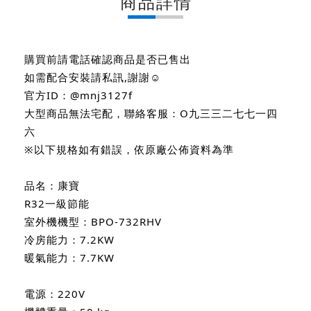
商品詳情
購買前請電話確認商品是否已售出
如需配合安裝請私訊,謝謝☺
官方ID：@mnj3127f
大型商品無法宅配，聯絡客服：O九三三二七七一四
六
※以下規格如有錯誤，依原廠公佈資料為準
品名：康寶
R32一級節能
室外機機型：BPO-732RHV
冷房能力：7.2KW
暖氣能力：7.7KW
電源：220V