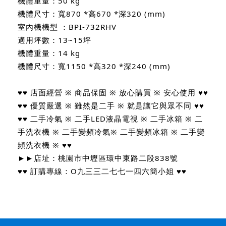
機體重量：50 kg
機體尺寸：寬870 *高670 *深320 (mm)
室內機機型 ：BPI-732RHV
適用坪數：13~15坪
機體重量：14 kg
機體尺寸：寬1150 *高320 *深240 (mm)
♥♥ 店面經營 ※ 商品保固 ※ 放心購買 ※ 安心使用 ♥♥
♥♥ 優質嚴選 ※ 雖然是二手 ※ 就是讓它與眾不同 ♥♥
♥♥ 二手冷氣 ※ 二手LED液晶電視 ※ 二手冰箱 ※ 二
手洗衣機 ※ 二手變頻冷氣※ 二手變頻冰箱 ※ 二手變
頻洗衣機 ※ ♥♥
►►店址：桃園市中壢區環中東路二段838號
♥♥ 訂購專線：O九三三二七七一四六簡小姐 ♥♥