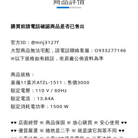
商品詳情
購買前請電話確認商品是否已售出
官方ID：@mnj3127f
大型商品無法宅配，請電話聯絡客服：O933277146
※以下規格如有錯誤，依原廠公佈資料為準
商品規格：
嘉儀11葉片ATZL-1511：售價3000
額定電壓：110 V / 60Hz
額定電流 ：13.64A
額定消耗電功率：1500 W
♥♥ 店面經營 ※ 商品保固 ※ 放心購買 ※ 安心使用 ♥♥
♥♥ 優質嚴選 ※ 雖然是二手 ※ 就是讓它與眾不同 ♥♥