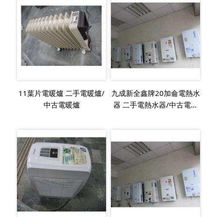
11葉片電暖爐 二手電暖爐/
九成新全鑫牌20加侖電熱水
中古電暖爐
器 二手電熱水器/中古電熱
水器